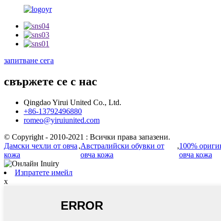
запитване сега
свържете се с нас
Qingdao Yirui United Co., Ltd.
+86-13792496880
romeo@yiruiunited.com
© Copyright - 2010-2021 : Всички права запазени.
Дамски чехли от овча
,
Австралийски обувки от
,
100% ориги
кожа
овча кожа
овча кожа
Изпратете имейл
x