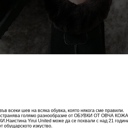
 във всеки шев на всяка обувка, която някога сме правили.
пространява голямо разнообразие от ОБУВКИ ОТ ОВЧА КОЖА
аистина Yirui United може да се похвали с над 21 годин
т обущарското изкуство.