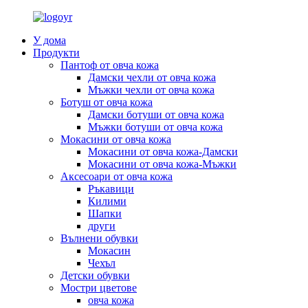
У дома
Продукти
Пантоф от овча кожа
Дамски чехли от овча кожа
Мъжки чехли от овча кожа
Ботуш от овча кожа
Дамски ботуши от овча кожа
Мъжки ботуши от овча кожа
Мокасини от овча кожа
Мокасини от овча кожа-Дамски
Мокасини от овча кожа-Мъжки
Аксесоари от овча кожа
Ръкавици
Килими
Шапки
други
Вълнени обувки
Мокасин
Чехъл
Детски обувки
Мостри цветове
овча кожа