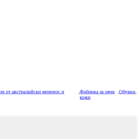
ни от австралийски меринос и
,
Фабрика за овчи
,
Обувки
,
кожи