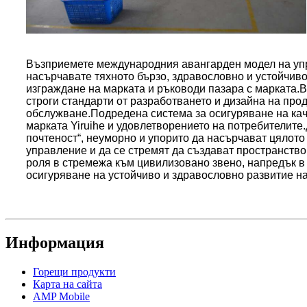
Възприемете международния авангарден модел на упра
насърчавате тяхното бързо, здравословно и устойчиво
изграждане на марката и ръководи пазара с марката.В
строги стандарти от разработването и дизайна на про
обслужване.Подредена система за осигуряване на ка
марката Yiruihe и удовлетворението на потребителите
почтеност“, неуморно и упорито да насърчават цялот
управление и да се стремят да създават пространство 
роля в стремежа към цивилизовано звено, напредък в
осигуряване на устойчиво и здравословно развитие н
Информация
Горещи продукти
Карта на сайта
AMP Mobile