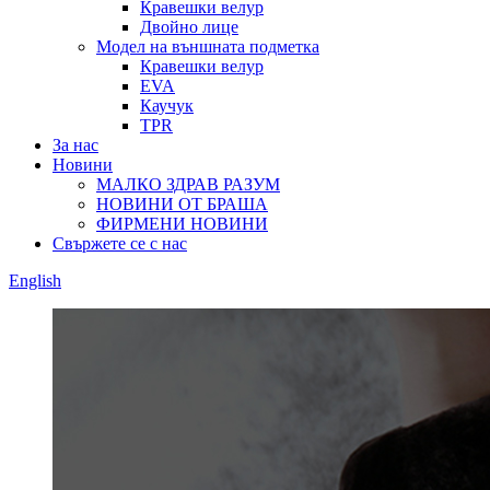
Кравешки велур
Двойно лице
Модел на външната подметка
Кравешки велур
EVA
Каучук
TPR
За нас
Новини
МАЛКО ЗДРАВ РАЗУМ
НОВИНИ ОТ БРАША
ФИРМЕНИ НОВИНИ
Свържете се с нас
English