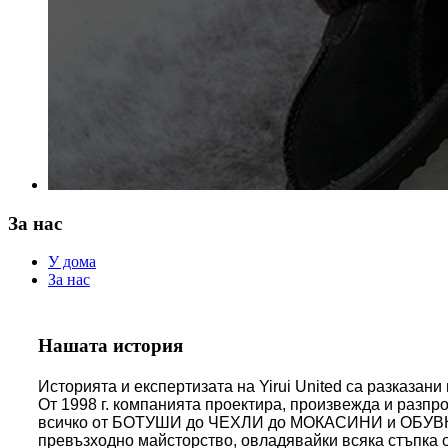
За нас
У дома
За нас
Нашата история
Историята и експертизата на Yirui United са разказани
От 1998 г. компанията проектира, произвежда и раз
всичко от БОТУШИ до ЧЕХЛИ до МОКАСИНИ и ОБУВКИ.Н
превъзходно майсторство, овладявайки всяка стъпка о