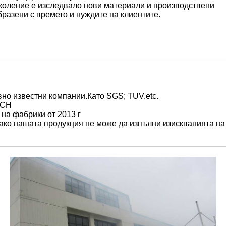
околение е изследвало нови материали и производствени
образени с времето и нуждите на клиентите.
но известни компании.Като SGS; TUV.etc.
ACH
на фабрики от 2013 г
 ако нашата продукция не може да изпълни изискванията на