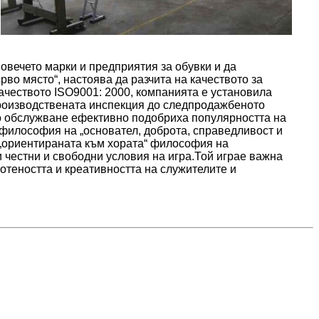
овечето марки и предприятия за обувки и да
во място“, настоява да разчита на качеството за
качеството ISO9001: 2000, компанията е установила
 производствената инспекция до следпродажбеното
о обслужване ефективно подобриха популярността на
 философия на „основател, доброта, справедливост и
 „ориентираната към хората“ философия на
и честни и свободни условия на игра.Той играе важна
отеността и креативността на служителите и