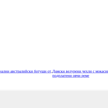
нални австралийски ботуши от
,
Дамски велурени чехли с мокаси
подплатени овчи реме