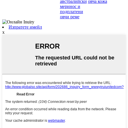
австралийски
овча кожа
меринос и
подплатени
овчи реме
Изпратете имейл
x