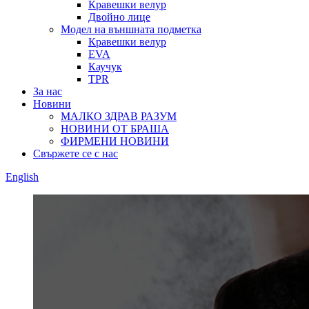
Кравешки велур
Двойно лице
Модел на външната подметка
Кравешки велур
EVA
Каучук
TPR
За нас
Новини
МАЛКО ЗДРАВ РАЗУМ
НОВИНИ ОТ БРАША
ФИРМЕНИ НОВИНИ
Свържете се с нас
English