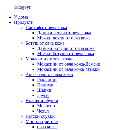
У дома
Продукти
Пантоф от овча кожа
Дамски чехли от овча кожа
Мъжки чехли от овча кожа
Ботуш от овча кожа
Дамски ботуши от овча кожа
Мъжки ботуши от овча кожа
Мокасини от овча кожа
Мокасини от овча кожа-Дамски
Мокасини от овча кожа-Мъжки
Аксесоари от овча кожа
Ръкавици
Килими
Шапки
други
Вълнени обувки
Мокасин
Чехъл
Детски обувки
Мостри цветове
овча кожа