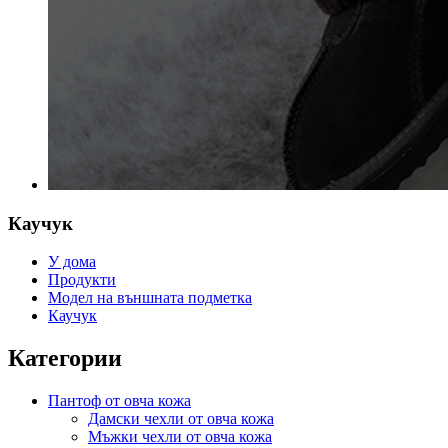
Каучук
У дома
Продукти
Модел на външната подметка
Каучук
Категории
Пантоф от овча кожа
Дамски чехли от овча кожа
Мъжки чехли от овча кожа