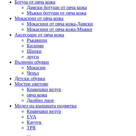
Ботуш от овча кожа
Дамски ботуши от овча кожа
Мъжки ботуши от овча кожа
Мокасини от овча кожа
Мокасини от овча кожа-Дамски
Мокасини от овча кожа-Мъжки
Аксесоари от овча кожа
Ръкавици
Килими
Шапки
други
Вълнени обувки
Мокасин
Чехъл
Детски обувки
Мостри цветове
Кравешки велур
овча кожа
Двойно лице
Модел на външната подметка
Кравешки велур
EVA
Каучук
TPR