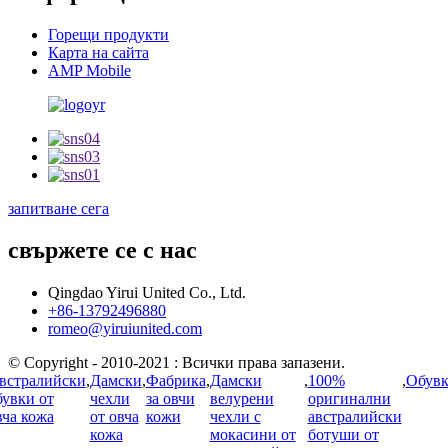
Горещи продукти
Карта на сайта
AMP Mobile
запитване сега
свържете се с нас
Qingdao Yirui United Co., Ltd.
+86-13792496880
romeo@yiruiunited.com
© Copyright - 2010-2021 : Всички права запазени.
встралийски
,
Дамски
,
Фабрика
,
Дамски
,
100%
,
Обув
бувки от
чехли
за овчи
велурени
оригинални
вча кожа
от овча
кожи
чехли с
австралийски
кожа
мокасини от
ботуши от