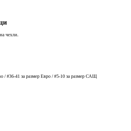
ици
на чехли.
о / #36-41 за размер Евро / #5-10 за размер САЩ