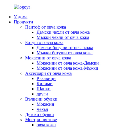
У дома
Продукти
Пантоф от овча кожа
Дамски чехли от овча кожа
Мъжки чехли от овча кожа
Ботуш от овча кожа
Дамски ботуши от овча кожа
Мъжки ботуши от овча кожа
Мокасини от овча кожа
Мокасини от овча кожа-Дамски
Мокасини от овча кожа-Мъжки
Аксесоари от овча кожа
Ръкавици
Килими
Шапки
други
Вълнени обувки
Мокасин
Чехъл
Детски обувки
Мостри цветове
овча кожа