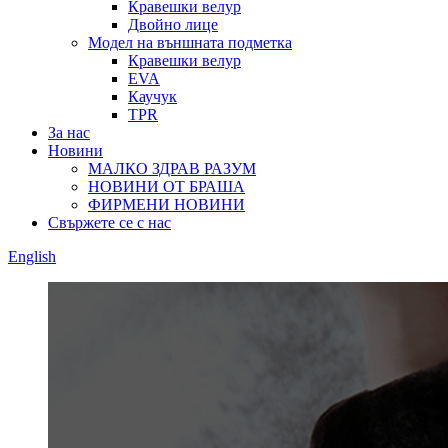
Кравешки велур
Двойно лице
Модел на външната подметка
Кравешки велур
EVA
Каучук
TPR
За нас
Новини
МАЛКО ЗДРАВ РАЗУМ
НОВИНИ ОТ БРАША
ФИРМЕНИ НОВИНИ
Свържете се с нас
English