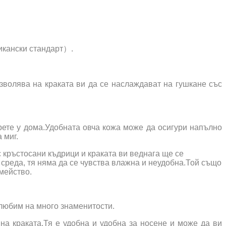
кански стандарт）.
озволява на краката ви да се наслаждават на гушкане със
ерете у дома.Удобната овча кожа може да осигури напълно
 миг.
с кръстосани къдрици и краката ви веднага ще се
 среда, тя няма да се чувства влажна и неудобна.Той също
мейство.
 любим на много знаменитости.
 на краката.Тя е удобна и удобна за носене и може да ви