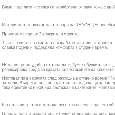
Вамп, подплата и стелка са изработени от овча кожа с двой
Материалът от овча кожа отговаря на REACH（Европейск
Приложима сцена: За закрито и открито
Тези чехли от овча кожа са изработени от висококачеств
сладки пудели и подобрява комфорта в студено време.
Няма нищо по-удобно от това да събуете обувките си и д
релаксираща среда за краката ви без оковите на високите 
Изстиват ли ви краката след разходка в студено време?По
затоплят.Въпреки това, поради топлите и дишащи характер
така ефективно инхибира растежа на бактериите, което мо
Кръстосаният стил е толкова лесен за носене с вашето обл
Горната част е изработена от удобна двулицева овча кож