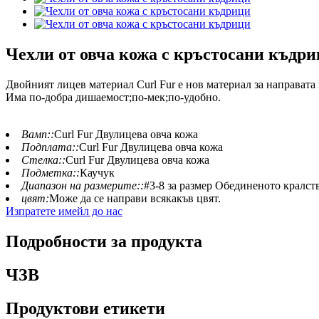
Чехли от овча кожа с кръстосани къдр
Двойният лицев материал Curl Fur е нов материал за направата 
Има по-добра дишаемост;по-мек;по-удобно.
Вамп::
Curl Fur Двулицева овча кожа
Подплата::
Curl Fur Двулицева овча кожа
Стелка::
Curl Fur Двулицева овча кожа
Подметка::
Каучук
Диапазон на размерите::
#3-8 за размер Обединеното кралств
цвят:
Може да се направи всякакъв цвят.
Изпратете имейл до нас
Подробности за продукта
ЧЗВ
Продуктови етикети