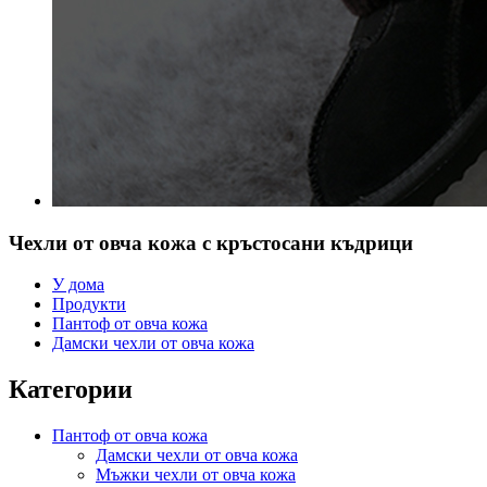
Чехли от овча кожа с кръстосани къдрици
У дома
Продукти
Пантоф от овча кожа
Дамски чехли от овча кожа
Категории
Пантоф от овча кожа
Дамски чехли от овча кожа
Мъжки чехли от овча кожа