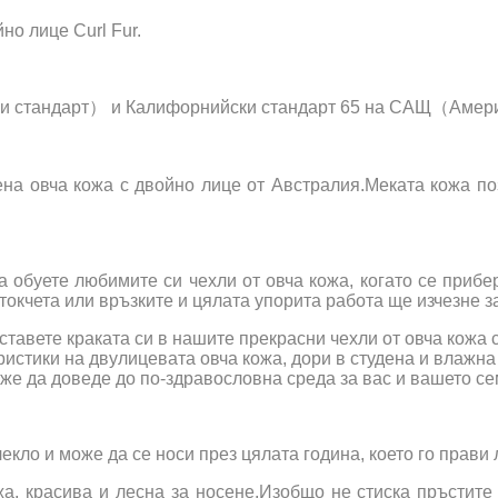
но лице Curl Fur.
и стандарт） и Калифорнийски стандарт 65 на САЩ（Амери
ена овча кожа с двойно лице от Австралия.Меката кожа п
а обуете любимите си чехли от овча кожа, когато се приб
токчета или връзките и цялата упорита работа ще изчезне за
ставете краката си в нашите прекрасни чехли от овча кожа 
истики на двулицевата овча кожа, дори в студена и влажна
же да доведе до по-здравословна среда за вас и вашето се
екло и може да се носи през цялата година, което го прави
а, красива и лесна за носене.Изобщо не стиска пръстите