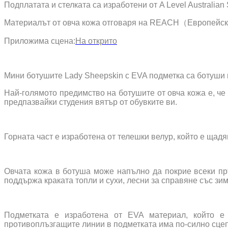
Подплатата и стелката са изработени от A Level Australian
Материалът от овча кожа отговаря на REACH（Европейск
Приложима сцена:
На открито
Мини ботушите Lady Sheepskin с EVA подметка са ботуши в
Най-голямото предимство на ботушите от овча кожа е, че 
предпазвайки студения вятър от обувките ви.
Горната част е изработена от телешки велур, който е щад
Овчата кожа в ботуша може напълно да покрие всеки пръ
поддържа краката топли и сухи, лесни за справяне със зим
Подметката е изработена от EVA материал, който е 
противоплъзгащите линии в подметката има по-силно сцепл