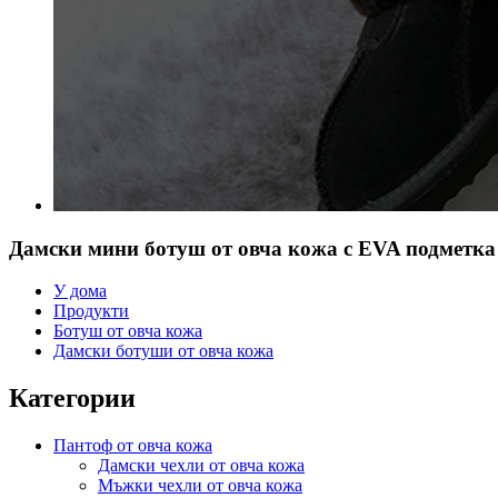
Дамски мини ботуш от овча кожа с EVA подметка
У дома
Продукти
Ботуш от овча кожа
Дамски ботуши от овча кожа
Категории
Пантоф от овча кожа
Дамски чехли от овча кожа
Мъжки чехли от овча кожа