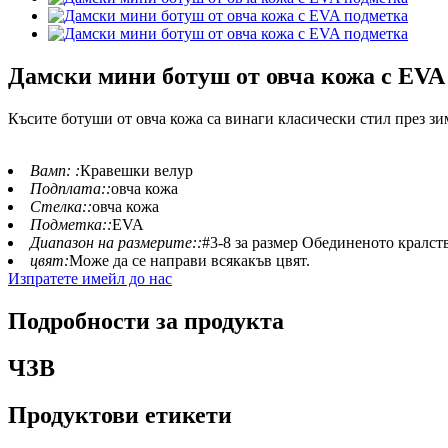
Дамски мини ботуш от овча кожа с EVA
Късите ботуши от овча кожа са винаги класически стил през зи
Вамп: :
Кравешки велур
Подплата::
овча кожа
Стелка::
овча кожа
Подметка::
EVA
Диапазон на размерите::
#3-8 за размер Обединеното кралств
цвят:
Може да се направи всякакъв цвят.
Изпратете имейл до нас
Подробности за продукта
ЧЗВ
Продуктови етикети