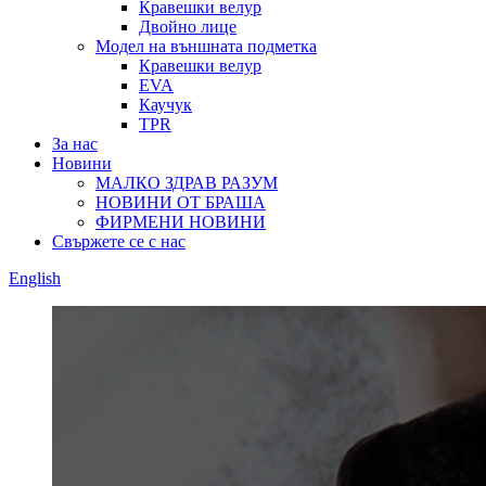
Кравешки велур
Двойно лице
Модел на външната подметка
Кравешки велур
EVA
Каучук
TPR
За нас
Новини
МАЛКО ЗДРАВ РАЗУМ
НОВИНИ ОТ БРАША
ФИРМЕНИ НОВИНИ
Свържете се с нас
English