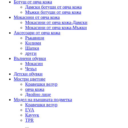
Ботуш от овча кожа
Дамски ботуши от овча кожа
Мъжки ботуши от овча кожа
Мокасини от овча кожа
Мокасини от овча кожа-Дамски
Мокасини от овча кожа-Мъжки
Аксесоари от овча кожа
Ръкавици
Килими
Шапки
други
Вълнени обувки
Мокасин
Чехъл
Детски обувки
Мостри цветове
Кравешки велур
овча кожа
Двойно лице
Модел на външната подметка
Кравешки велур
EVA
Каучук
TPR