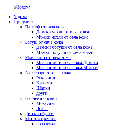
У дома
Продукти
Пантоф от овча кожа
Дамски чехли от овча кожа
Мъжки чехли от овча кожа
Ботуш от овча кожа
Дамски ботуши от овча кожа
Мъжки ботуши от овча кожа
Мокасини от овча кожа
Мокасини от овча кожа-Дамски
Мокасини от овча кожа-Мъжки
Аксесоари от овча кожа
Ръкавици
Килими
Шапки
други
Вълнени обувки
Мокасин
Чехъл
Детски обувки
Мостри цветове
овча кожа