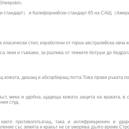
 Sheepskin.
и стандарт） и Калифорнийски стандарт 65 на САЩ（Амери
 класически стил, изработени от горна австралийска овча к
са леки и гъвкави, за разлика от тежките ботуши до бедрат
ящ кожата, дишащ и абсорбиращ потта.Това прави ръката по
ст, мека и удобна, щадяща кожата защита на краката, в
ния студ.
както противоплъзгащ, така и антифрикционен и удар
ение със земята и кракът не се уморява дълго време.Строг