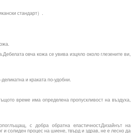
кански стандарт）.
ожа.
а.Дебелата овча кожа се увива изцяло около глезените ви,
-деликатна и краката по-удобни.
 същото време има определена пропускливост на въздуха,
опоглъщащ, с добра обратна еластичност.Дизайнът на
 и солиден процес на шиене, твърд и здрав, не е лесно да