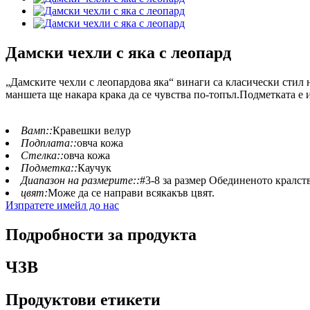
Дамски чехли с яка с леопард
„Дамските чехли с леопардова яка“ винаги са класически стил
маншета ще накара крака да се чувства по-топъл.Подметката е 
Вамп::
Кравешки велур
Подплата::
овча кожа
Стелка::
овча кожа
Подметка::
Каучук
Диапазон на размерите::
#3-8 за размер Обединеното кралств
цвят:
Може да се направи всякакъв цвят.
Изпратете имейл до нас
Подробности за продукта
ЧЗВ
Продуктови етикети