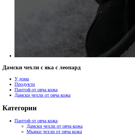
Дамски чехли с яка с леопард
У дома
Продукти
Пантоф от овча кожа
Дамски чехли от овча кожа
Категории
Пантоф от овча кожа
Дамски чехли от овча кожа
Мъжки чехли от овча кожа