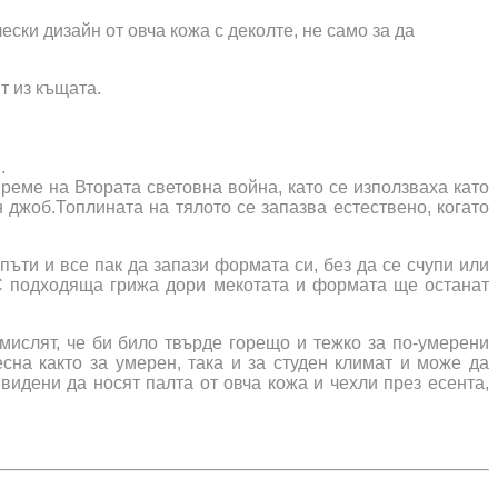
ески дизайн от овча кожа с деколте, не само за да
т из къщата.
.
реме на Втората световна война, като се използваха като
 джоб.Топлината на тялото се запазва естествено, когато
ъти и все пак да запази формата си, без да се счупи или
о.С подходяща грижа дори мекотата и формата ще останат
мислят, че би било твърде горещо и тежко за по-умерени
сна както за умерен, така и за студен климат и може да
видени да носят палта от овча кожа и чехли през есента,