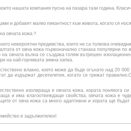
 които нашата компания пусна на пазара тази година. Класич
ми и добавят малко пикантност към живота, когато се нося
 на овчата кожа？
ного невероятни предимства, които не са толкова очевидни
лтата от овча кожа първоначално станаха популярни по в
о на овчата вълна се създава голям вътрешен изолационен
ри на най-горчивата зимна хапка.
тествено влакно, което може да бъде огънато над 20 000 п
гат да издържат десетилетия, когато се грижат правилн
естествено изолираща е овчата кожа, хората понякога си 
аща и има влагоотвеждащи свойства, овчата кожа е чуде
ите от овча кожа са много адаптивни и хората ще бъдат 
семейство е задължителен!