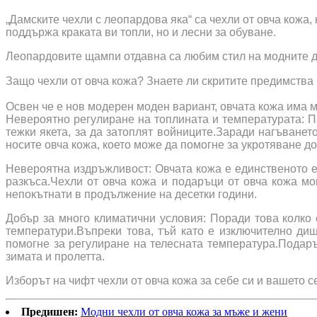
„Дамските чехли с леопардова яка“ са чехли от овча кожа,
поддържа краката ви топли, но и лесни за обуване.
Леопардовите щампи отдавна са любим стил на модните да
Защо чехли от овча кожа? Знаете ли скритите предимства
Освен че е нов модерен моден вариант, овчата кожа има м
Невероятно регулиране на топлината и температурата: Па
тежки якета, за да затоплят войниците.Заради нагъванет
носите овча кожа, което може да помогне за укротяване до
Невероятна издръжливост: Овчата кожа е единственото ес
разкъса.Чехли от овча кожа и подаръци от овча кожа мо
непокътнати в продължение на десетки години.
Добър за много климатични условия: Поради това колко 
температури.Въпреки това, тъй като е изключително диш
помогне за регулиране на телесната температура.Подаръц
зимата и пролетта.
Изборът на чифт чехли от овча кожа за себе си и вашето 
Предишен:
Модни чехли от овча кожа за мъже и жени