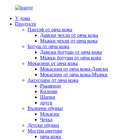
У дома
Продукти
Пантоф от овча кожа
Дамски чехли от овча кожа
Мъжки чехли от овча кожа
Ботуш от овча кожа
Дамски ботуши от овча кожа
Мъжки ботуши от овча кожа
Мокасини от овча кожа
Мокасини от овча кожа-Дамски
Мокасини от овча кожа-Мъжки
Аксесоари от овча кожа
Ръкавици
Килими
Шапки
други
Вълнени обувки
Мокасин
Чехъл
Детски обувки
Мостри цветове
овча кожа