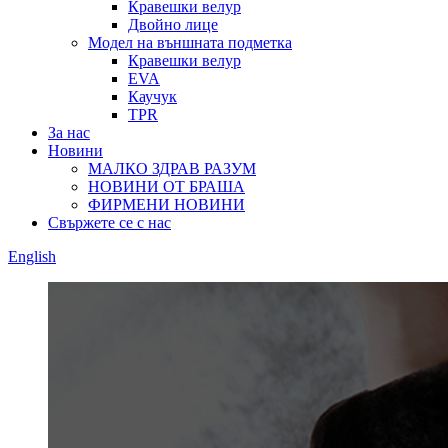
Кравешки велур
Двойно лице
Модел на външната подметка
Кравешки велур
EVA
Каучук
TPR
За нас
Новини
МАЛКО ЗДРАВ РАЗУМ
НОВИНИ ОТ БРАША
ФИРМЕНИ НОВИНИ
Свържете се с нас
English