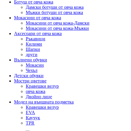
Ботуш от овча кожа
Дамски ботуши от овча кожа
Мъжки ботуши от овча кожа
Мокасини от овча кожа
Мокасини от овча кожа-Дамски
Мокасини от овча кожа-Мъжки
Аксесоари от овча кожа
Ръкавици
Килими
Шапки
други
Вълнени обувки
Мокасин
Чехъл
Детски обувки
Мостри цветове
Кравешки велур
овча кожа
Двойно лице
Модел на външната подметка
Кравешки велур
EVA
Каучук
TPR