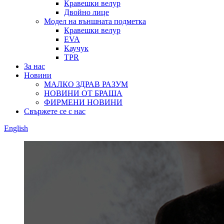
Кравешки велур
Двойно лице
Модел на външната подметка
Кравешки велур
EVA
Каучук
TPR
За нас
Новини
МАЛКО ЗДРАВ РАЗУМ
НОВИНИ ОТ БРАША
ФИРМЕНИ НОВИНИ
Свържете се с нас
English