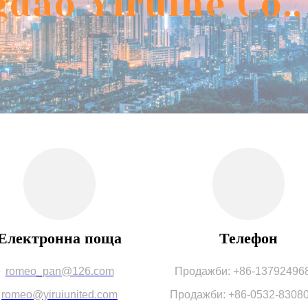
dao Yiruihe Co.,
Електронна поща
Телефон
romeo_pan@126.com
Продажби: +86-13792496
romeo@yiruiunited.com
Продажби: +86-0532-8308