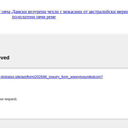
 овча
,
Дамски велурени чехли с мокасини от австралийски мери
подплатени овчи реме