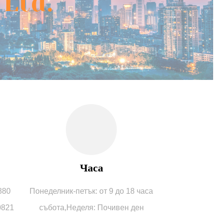
 Ltd.
Часа
880
Понеделник-петък: от 9 до 18 часа
0821
събота,
Неделя: Почивен ден