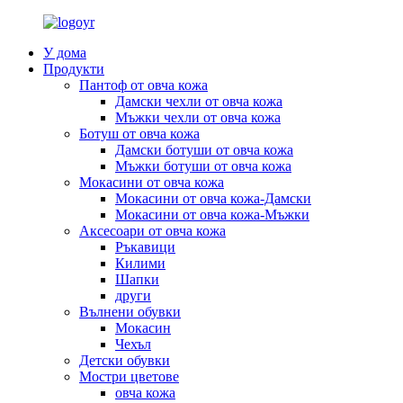
У дома
Продукти
Пантоф от овча кожа
Дамски чехли от овча кожа
Мъжки чехли от овча кожа
Ботуш от овча кожа
Дамски ботуши от овча кожа
Мъжки ботуши от овча кожа
Мокасини от овча кожа
Мокасини от овча кожа-Дамски
Мокасини от овча кожа-Мъжки
Аксесоари от овча кожа
Ръкавици
Килими
Шапки
други
Вълнени обувки
Мокасин
Чехъл
Детски обувки
Мостри цветове
овча кожа