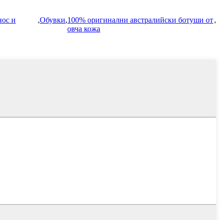
нос и
,
Обувки
,
100% оригинални австралийски ботуши от
,
овча кожа