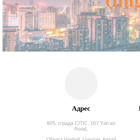
Qing
Адрес
805, сграда CITIC, 167 Yan'an
Road,
Област Шибей, Циндао, Китай