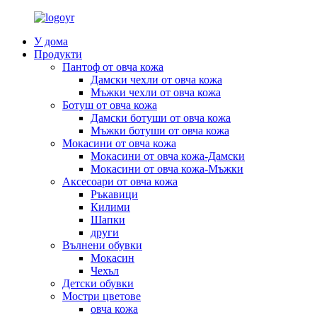
У дома
Продукти
Пантоф от овча кожа
Дамски чехли от овча кожа
Мъжки чехли от овча кожа
Ботуш от овча кожа
Дамски ботуши от овча кожа
Мъжки ботуши от овча кожа
Мокасини от овча кожа
Мокасини от овча кожа-Дамски
Мокасини от овча кожа-Мъжки
Аксесоари от овча кожа
Ръкавици
Килими
Шапки
други
Вълнени обувки
Мокасин
Чехъл
Детски обувки
Мостри цветове
овча кожа