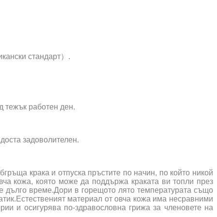
кански стандарт）.
д тежък работен ден.
е доста задоволителен.
гръща крака и отпуска пръстите по начин, по който никой
вча кожа, която може да поддържа краката ви топли през
ите дълго време.Дори в горещото лято температурата също
матик.Естественият материал от овча кожа има несравними
ерии и осигурява по-здравословна грижа за членовете на