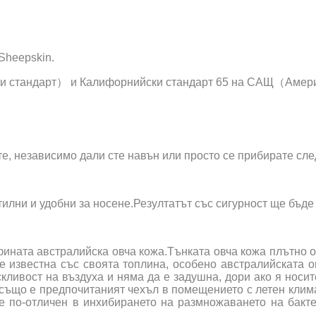
 Sheepskin.
и стандарт） и Калифорнийски стандарт 65 на САЩ（Амери
те, независимо дали сте навън или просто се прибирате сле
 стилни и удобни за носене.Резултатът със сигурност ще бъд
ината австралийска овча кожа.Тънката овча кожа плътно об
е известна със своята топлина, особено австралийската о
кливост на въздуха и няма да е задушна, дори ако я нос
а също е предпочитаният чехъл в помещението с летен кли
е по-отличен в инхибирането на размножаването на бакт