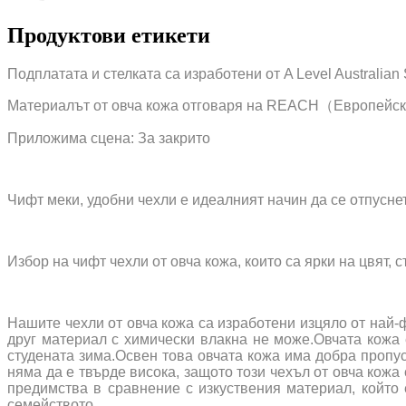
Продуктови етикети
Подплатата и стелката са изработени от A Level Australian
Материалът от овча кожа отговаря на REACH（Европейск
Приложима сцена: За закрито
Чифт меки, удобни чехли е идеалният начин да се отпусне
Избор на чифт чехли от овча кожа, които са ярки на цвят,
Нашите чехли от овча кожа са изработени изцяло от най-ф
друг материал с химически влакна не може.Овчата кожа 
студената зима.Освен това овчата кожа има добра пропус
няма да е твърде висока, защото този чехъл от овча кож
предимства в сравнение с изкуствения материал, който 
семейството.