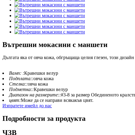
Вътрешни мокасини с маншети
Дългата яка от овча кожа, обгръщаща целия глезен, този дизайн 
Вамп: :
Кравешки велур
Подплата::
овча кожа
Стелка::
овча кожа
Подметка::
Кравешки велур
Диапазон на размерите::
#3-8 за размер Обединеното кралств
цвят:
Може да се направи всякакъв цвят.
Изпратете имейл до нас
Подробности за продукта
ЧЗВ