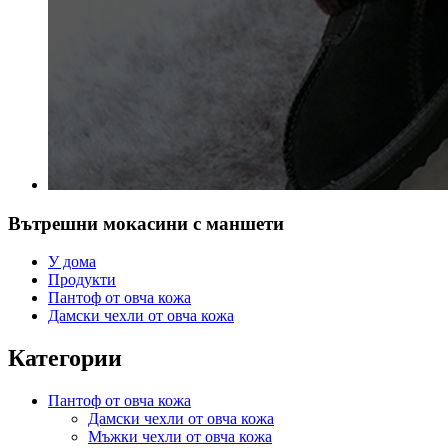
Вътрешни мокасини с маншети
У дома
Продукти
Пантоф от овча кожа
Дамски чехли от овча кожа
Категории
Пантоф от овча кожа
Дамски чехли от овча кожа
Мъжки чехли от овча кожа