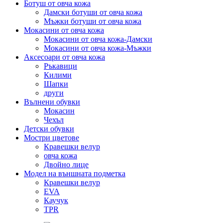
Ботуш от овча кожа
Дамски ботуши от овча кожа
Мъжки ботуши от овча кожа
Мокасини от овча кожа
Мокасини от овча кожа-Дамски
Мокасини от овча кожа-Мъжки
Аксесоари от овча кожа
Ръкавици
Килими
Шапки
други
Вълнени обувки
Мокасин
Чехъл
Детски обувки
Мостри цветове
Кравешки велур
овча кожа
Двойно лице
Модел на външната подметка
Кравешки велур
EVA
Каучук
TPR