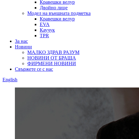
Кравешки велур
Двойно лице
Модел на външната подметка
Кравешки велур
EVA
Каучук
TPR
За нас
Новини
МАЛКО ЗДРАВ РАЗУМ
НОВИНИ ОТ БРАША
ФИРМЕНИ НОВИНИ
Свържете се с нас
English