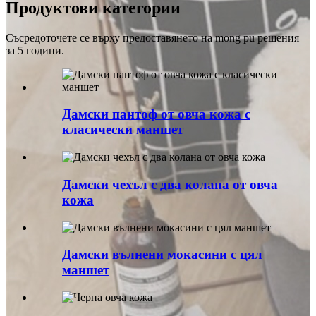
Продуктови категории
Съсредоточете се върху предоставянето на mong pu решения
за 5 години.
Дамски пантоф от овча кожа с
класически маншет
Дамски чехъл с два колана от овча
кожа
Дамски вълнени мокасини с цял
маншет