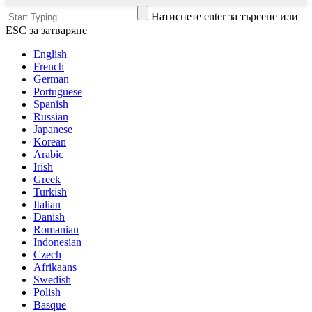
Натиснете enter за търсене или
ESC за затваряне
English
French
German
Portuguese
Spanish
Russian
Japanese
Korean
Arabic
Irish
Greek
Turkish
Italian
Danish
Romanian
Indonesian
Czech
Afrikaans
Swedish
Polish
Basque