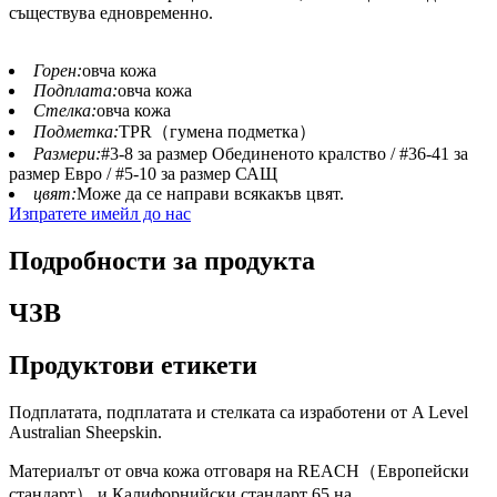
съществува едновременно.
Горен:
овча кожа
Подплата:
овча кожа
Стелка:
овча кожа
Подметка:
TPR（гумена подметка）
Размери:
#3-8 за размер Обединеното кралство / #36-41 за
размер Евро / #5-10 за размер САЩ
цвят:
Може да се направи всякакъв цвят.
Изпратете имейл до нас
Подробности за продукта
ЧЗВ
Продуктови етикети
Подплатата, подплатата и стелката са изработени от A Level
Australian Sheepskin.
Материалът от овча кожа отговаря на REACH（Европейски
стандарт） и Калифорнийски стандарт 65 на