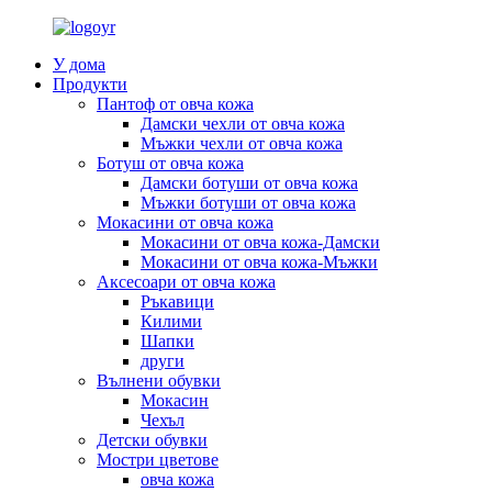
У дома
Продукти
Пантоф от овча кожа
Дамски чехли от овча кожа
Мъжки чехли от овча кожа
Ботуш от овча кожа
Дамски ботуши от овча кожа
Мъжки ботуши от овча кожа
Мокасини от овча кожа
Мокасини от овча кожа-Дамски
Мокасини от овча кожа-Мъжки
Аксесоари от овча кожа
Ръкавици
Килими
Шапки
други
Вълнени обувки
Мокасин
Чехъл
Детски обувки
Мостри цветове
овча кожа