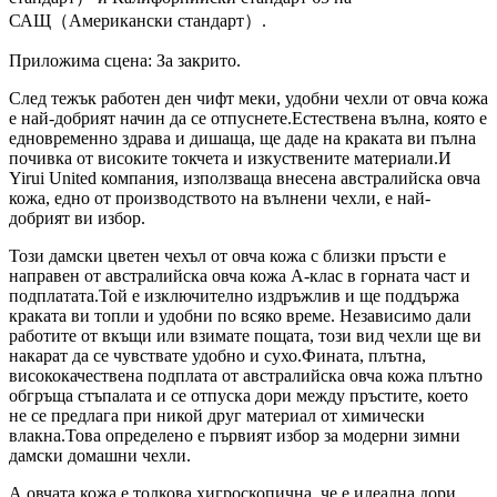
САЩ（Американски стандарт）.
Приложима сцена: За закрито.
След тежък работен ден чифт меки, удобни чехли от овча кожа
е най-добрият начин да се отпуснете.Естествена вълна, която е
едновременно здрава и дишаща, ще даде на краката ви пълна
почивка от високите токчета и изкуствените материали.И
Yirui United компания, използваща внесена австралийска овча
кожа, едно от производството на вълнени чехли, е най-
добрият ви избор.
Този дамски цветен чехъл от овча кожа с близки пръсти е
направен от австралийска овча кожа A-клас в горната част и
подплатата.Той е изключително издръжлив и ще поддържа
краката ви топли и удобни по всяко време. Независимо дали
работите от вкъщи или взимате пощата, този вид чехли ще ви
накарат да се чувствате удобно и сухо.Фината, плътна,
висококачествена подплата от австралийска овча кожа плътно
обгръща стъпалата и се отпуска дори между пръстите, което
не се предлага при никой друг материал от химически
влакна.Това определено е първият избор за модерни зимни
дамски домашни чехли.
А овчата кожа е толкова хигроскопична, че е идеална дори