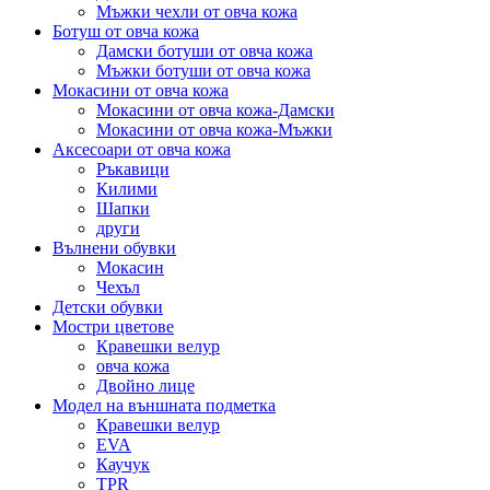
Мъжки чехли от овча кожа
Ботуш от овча кожа
Дамски ботуши от овча кожа
Мъжки ботуши от овча кожа
Мокасини от овча кожа
Мокасини от овча кожа-Дамски
Мокасини от овча кожа-Мъжки
Аксесоари от овча кожа
Ръкавици
Килими
Шапки
други
Вълнени обувки
Мокасин
Чехъл
Детски обувки
Мостри цветове
Кравешки велур
овча кожа
Двойно лице
Модел на външната подметка
Кравешки велур
EVA
Каучук
TPR