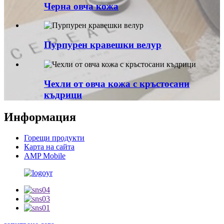
Черна овча кожа
Пурпурен кравешки велур
Чехли от овча кожа с кръстосани
къдрици
Информация
Горещи продукти
Карта на сайта
AMP Mobile