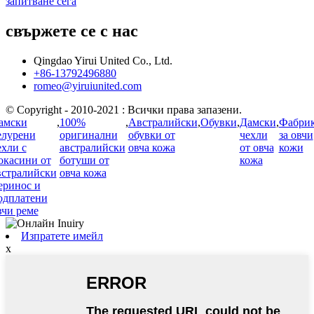
запитване сега
свържете се с нас
Qingdao Yirui United Co., Ltd.
+86-13792496880
romeo@yiruiunited.com
© Copyright - 2010-2021 : Всички права запазени.
амски
,
100%
,
Австралийски
,
Обувки
,
Дамски
,
Фабри
елурени
оригинални
обувки от
чехли
за овчи
ехли с
австралийски
овча кожа
от овча
кожи
окасини от
ботуши от
кожа
встралийски
овча кожа
еринос и
одплатени
вчи реме
Изпратете имейл
x