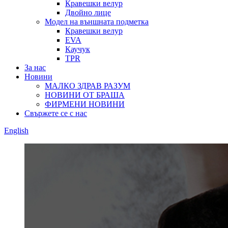
Кравешки велур
Двойно лице
Модел на външната подметка
Кравешки велур
EVA
Каучук
TPR
За нас
Новини
МАЛКО ЗДРАВ РАЗУМ
НОВИНИ ОТ БРАША
ФИРМЕНИ НОВИНИ
Свържете се с нас
English